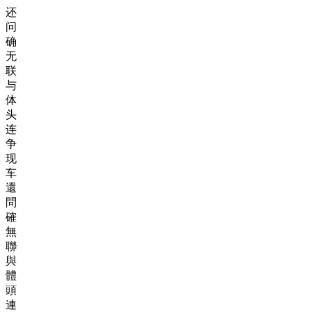
还
问
确
无
联
与
体
头
连
争
现
车
還
問
確
無
聯
與
體
頭
連